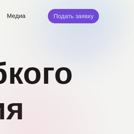
Медиа
Подать заявку
бкого
ия