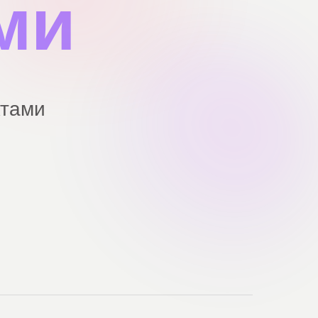
ми
ктами