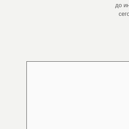
до и
сег