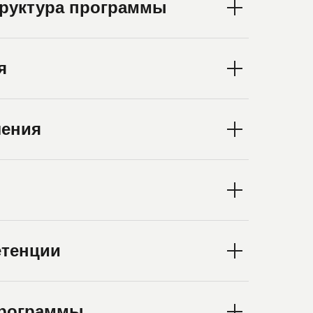
труктура программы
я
ления
тенции
программы