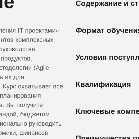
ме
Содержание и с
Формат обучени
ления IT-проектами»
ентов комплексных
руководства
Условия поступ
продуктов.
тодологии (Agile,
ь их для
Квалификация
 Курс охватывает все
 планирования
в. Вы получите
Ключевые компе
мандой, бюджетом
сионально руководить
омики, финансов
Преимущества 